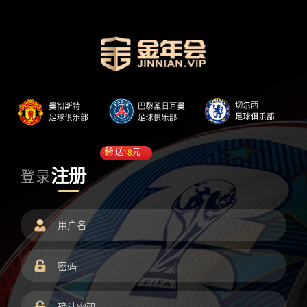
送
18
元
注册
登录