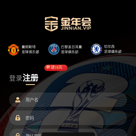
送
18
元
注册
登录