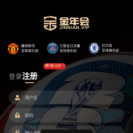
送
18
元
注册
登录